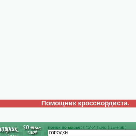
Помощник кроссвордиста.
поиск по маске:
( *а*о* )
или
( за+ник )