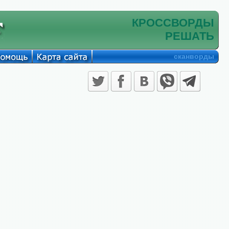
КРОССВОРДЫ
РЕШАТЬ
сканворды