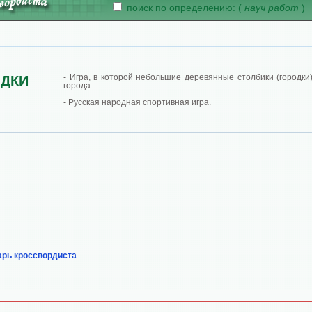
поиск по определению: (
науч работ
)
- Игра, в которой небольшие деревянные столбики (городки
ДКИ
города.
- Русская народная спортивная игра.
арь кроссвордиста