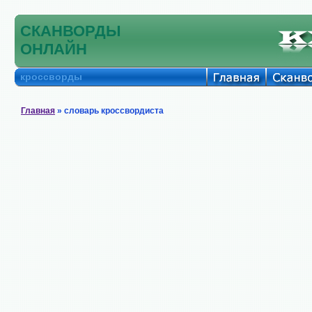
СКАНВОРДЫ
ОНЛАЙН
кроссворды
Главная
» словарь кроссвордиста