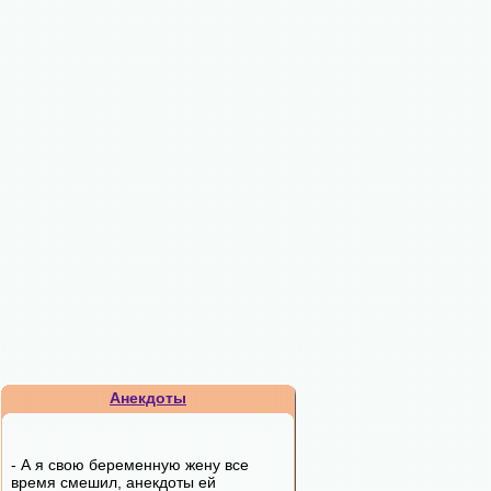
Анекдоты
- А я свою беременную жену все
время смешил, анекдоты ей