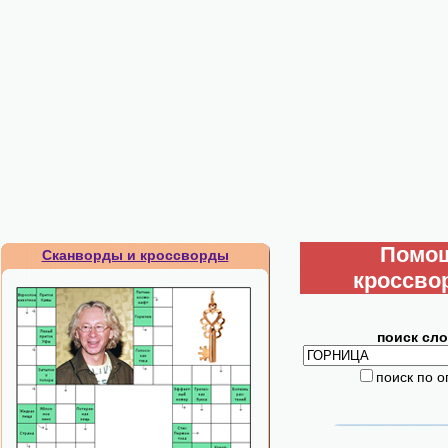
Помо
Сканворды и кроссворды
кроссво
поиск сло
поиск по 