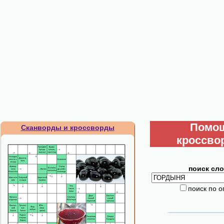
Помо
Сканворды и кроссворды
кроссво
поиск сло
поиск по 