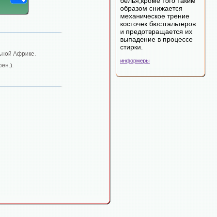
белья,кроме того таким
образом снижается
механическое трение
косточек бюстгальтеров
и предотвращается их
выпадение в процессе
стирки.
ьной Африке.
информеры
ен.).