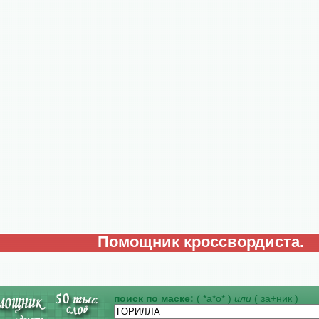
Помощник кроссвордиста.
поиск по маске:
( *а*о* )
или
( за+ник )