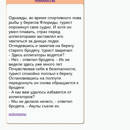
Анекдоты
Однажды, во время спортивного лова
рыбы у берегов Флориды, турист
опрокинул свое судно. И хотя он
умел плавать, страх перед
аллигаторами заставлял его
хвататься за днище лодки.
Оглядевшись и заметив на берегу
старого бродягу, турист закричал:
- Здесь аллигаторы водятся?
- Нет, - ответил бродяга. - Их не
видели здесь уже много лет.
Почувствовав себя в безопасности,
турист спокойно поплыл к берегу.
Остановившись на полпути
передохнуть он снова обращается к
бродяге:
- А как вам удалось избавится от
аллигаторов?
- Мы не делали ничего, - ответил
бродяга. - Акулы съели их.
информеры