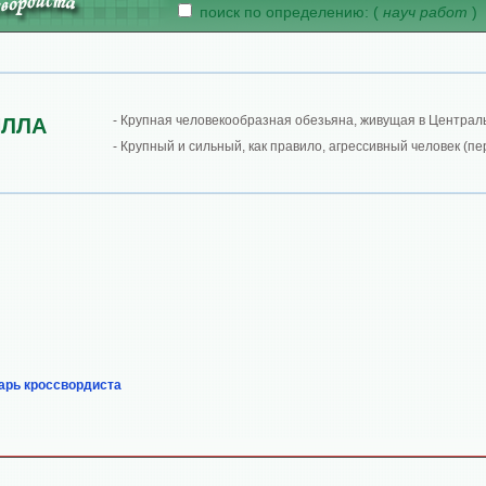
поиск по определению: (
науч работ
)
- Крупная человекообразная обезьяна, живущая в Централ
ИЛЛА
- Крупный и сильный, как правило, агрессивный человек (пер
арь кроссвордиста