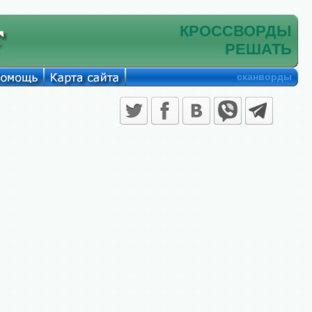
КРОССВОРДЫ
РЕШАТЬ
сканворды