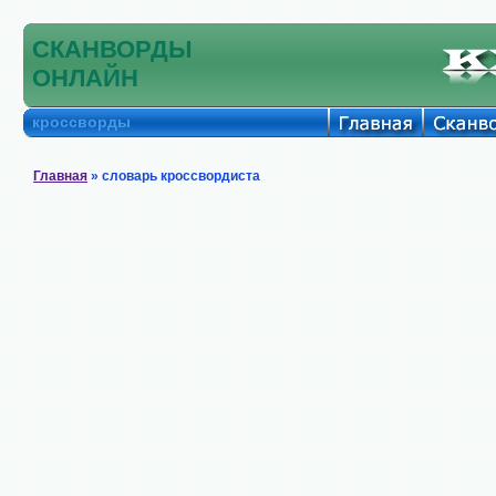
СКАНВОРДЫ
ОНЛАЙН
кроссворды
Главная
» словарь кроссвордиста