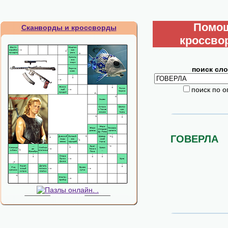
Помо
Сканворды и кроссворды
кроссво
поиск сло
поиск по 
ГОВЕРЛА