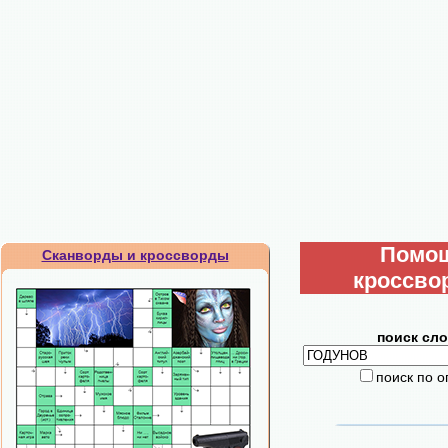
Помо
Сканворды и кроссворды
кроссво
поиск сло
поиск по 