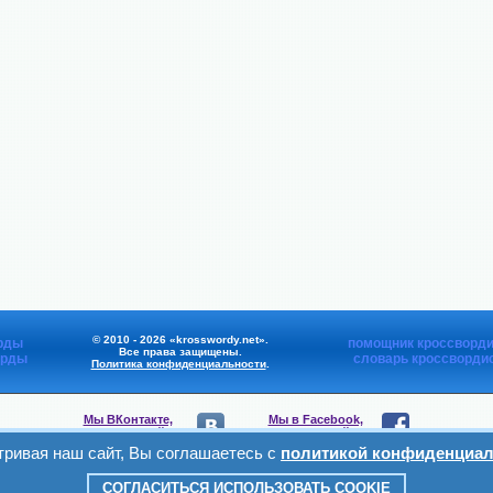
© 2010 - 2026 «krosswordy.net».
рды
помощник кроссворди
Все права защищены.
орды
словарь кроссворди
Политика конфиденциальности
.
Мы ВКонтакте,
Мы в Facebook,
присоединяйтесь
присоединяйтесь
ривая наш сайт, Вы соглашаетесь с
политикой конфиденциал
Мы в Viber,
Мы в Telegram,
присоединяйтесь
присоединяйтесь
СОГЛАСИТЬСЯ ИСПОЛЬЗОВАТЬ COOKIE