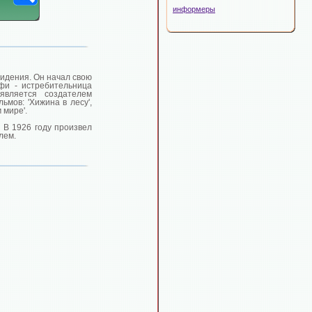
информеры
видения. Он начал свою
ффи - истребительница
 является создателем
ьмов: 'Хижина в лесу',
 мире'.
. В 1926 году произвел
лем.