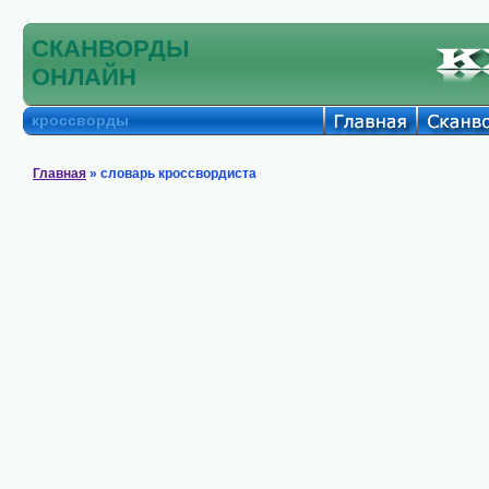
СКАНВОРДЫ
ОНЛАЙН
кроссворды
Главная
» словарь кроссвордиста