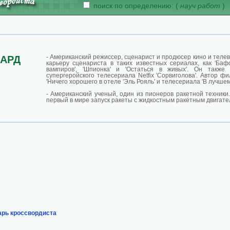
поиск по определению: (
науч работ
)
- Американский режиссер, сценарист и продюсер кино и теле
АРД
карьеру сценариста в таких известных сериалах, как 'Ба
вампиров', 'Шпионка' и 'Остаться в живых'. Он также
супергеройского телесериала Netfix 'Сорвиголова'. Автор фил
'Ничего хорошего в отеле 'Эль Рояль' и телесериала 'В лучшем
- Американский ученый, один из пионеров ракетной техники
первый в мире запуск ракеты с жидкостным ракетным двигате
арь кроссвордиста