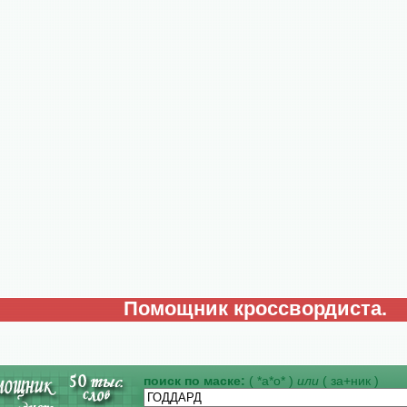
Помощник кроссвордиста.
поиск по маске:
( *а*о* )
или
( за+ник )