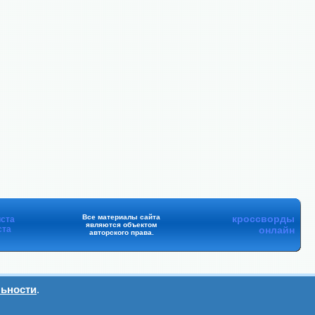
Все материалы сайта
кроссворды
ста
являются объектом
ста
онлайн
авторского права.
ьности
.