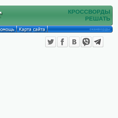
КРОССВОРДЫ
РЕШАТЬ
сканворды