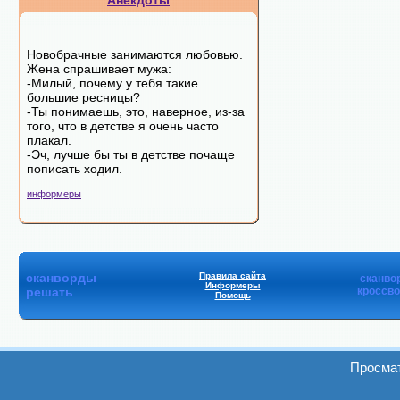
Анекдоты
Новобрачные занимаются любовью.
Жена спрашивает мужа:
-Милый, почему у тебя такие
большие ресницы?
-Ты понимаешь, это, наверное, из-за
того, что в детстве я очень часто
плакал.
-Эч, лучше бы ты в детстве почаще
пописать ходил.
информеры
сканворды
Правила сайта
сканво
Информеры
решать
кроссв
Помощь
Просмат