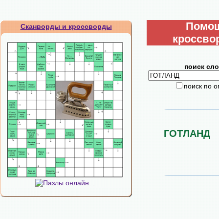
Помо
Сканворды и кроссворды
кроссво
поиск сло
поиск по 
ГОТЛАНД