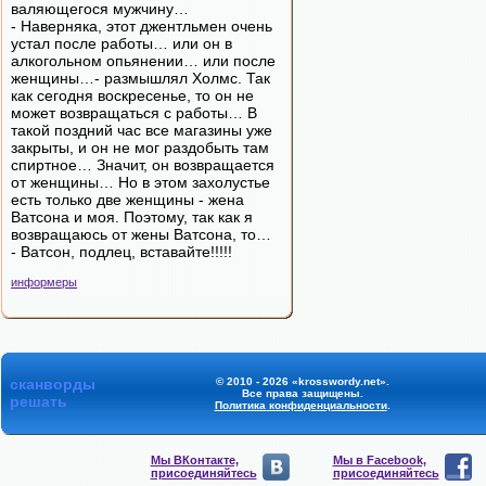
валяющегося мужчину…
- Наверняка, этот джентльмен очень
устал после работы… или он в
алкогольном опьянении… или после
женщины…- размышлял Холмс. Так
как сегодня воскресенье, то он не
может возвращаться с работы… В
такой поздний час все магазины уже
закрыты, и он не мог раздобыть там
спиртное… Значит, он возвращается
от женщины… Но в этом захолустье
есть только две женщины - жена
Ватсона и моя. Поэтому, так как я
возвращаюсь от жены Ватсона, то…
- Ватсон, подлец, вставайте!!!!!
информеры
сканворды
© 2010 - 2026 «krosswordy.net».
Все права защищены.
решать
Политика конфиденциальности
.
Мы ВКонтакте,
Мы в Facebook,
присоединяйтесь
присоединяйтесь