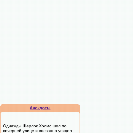
Анекдоты
Однажды Шерлок Холмс шел по
вечерней улице и внезапно увидел