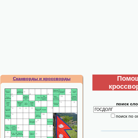
Помо
Сканворды и кроссворды
кроссво
поиск сло
поиск по 