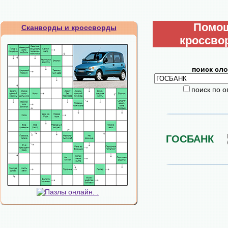
Помо
Сканворды и кроссворды
кроссво
поиск сло
поиск по 
ГОСБАНК