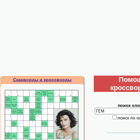
Помо
Сканворды и кроссворды
кроссво
поиск сло
поиск по 