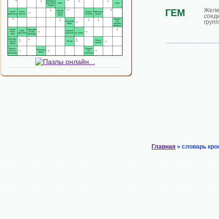
Желе
ГЕМ
сое
груп
Главная
» словарь кро