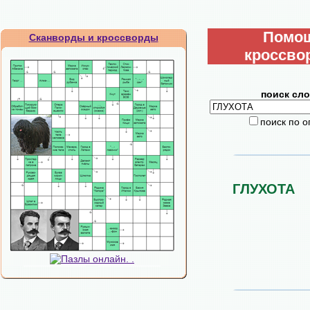
Помо
Сканворды и кроссворды
кроссво
поиск сло
поиск по 
ГЛУХОТА