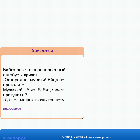
Анекдоты
Бабка лезет в переполненный
автобус и кричит:
-Осторожно, мужики! Яйца не
проколите!
Мужик ей: -А чо, бабка, яичек
прикупила?
-Да нет, мешок гвоздиков везу.
информеры
сканворды
© 2010 - 2026 «krosswordy.net».