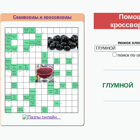
Помо
Сканворды и кроссворды
кроссво
поиск сло
поиск по 
ГЛУМНОЙ