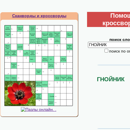
Помо
Сканворды и кроссворды
кроссво
поиск сло
поиск по 
ГНОЙНИК