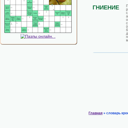
П
ГНИЕНИЕ
а
о
с
(
д
г
м
Главная
» словарь кро