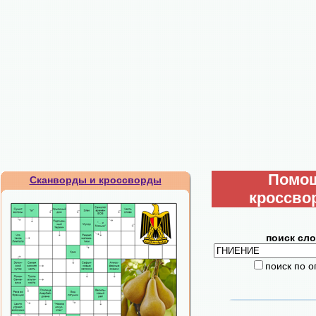
Помо
Сканворды и кроссворды
кроссво
поиск сло
поиск по 