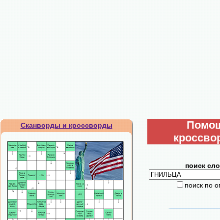
Помо
Сканворды и кроссворды
кроссво
поиск сло
поиск по 