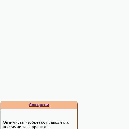
Анекдоты
Оптимисты изобpетают самолет, а
пессимисты - паpашют...