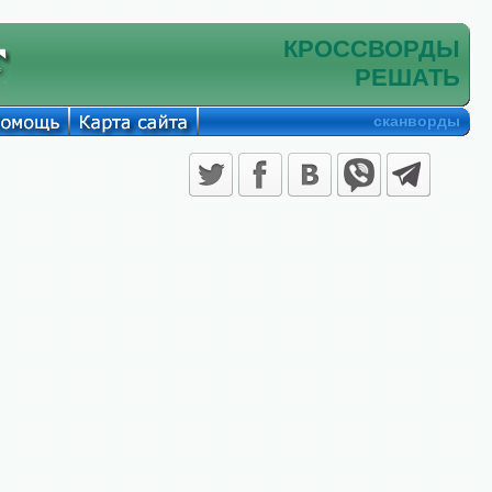
КРОССВОРДЫ
РЕШАТЬ
сканворды