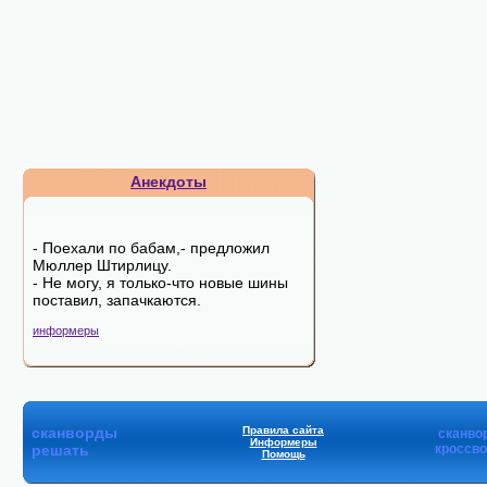
Анекдоты
- Поехали по бабам,- пpедложил
Мюллеp Штиpлицy.
- Hе могy, я только-что новые шины
поставил, запачкаются.
информеры
сканворды
Правила сайта
сканво
Информеры
решать
кроссв
Помощь