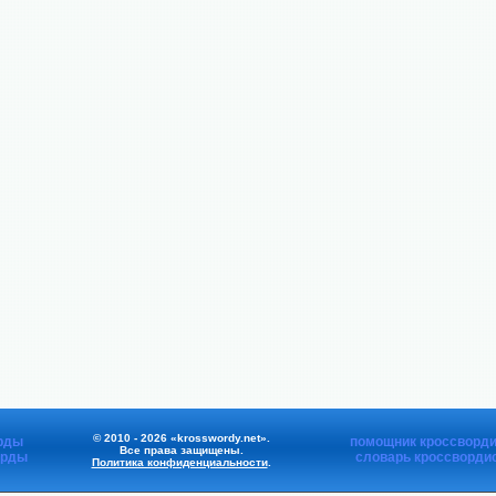
© 2010 - 2026 «krosswordy.net».
рды
помощник кроссворди
Все права защищены.
орды
словарь кроссворди
Политика конфиденциальности
.