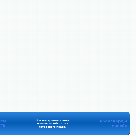
Все материалы сайта
кроссворды
ста
являются объектом
ста
онлайн
авторского права.