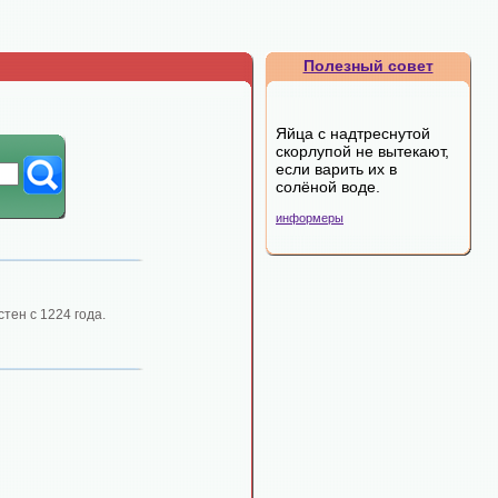
Полезный совет
Яйца с надтреснутой
скорлупой не вытекают,
если варить их в
солёной воде.
информеры
тен с 1224 года.