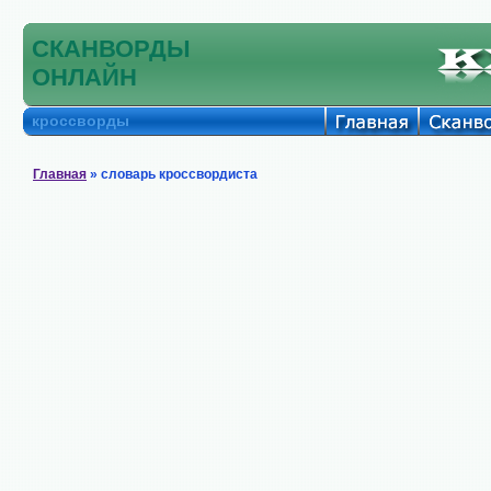
СКАНВОРДЫ
ОНЛАЙН
кроссворды
Главная
» словарь кроссвордиста