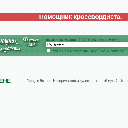
Помощник кроссвордиста.
поиск по маске:
( *а*о* )
или
( за+ник )
поиск по определению: (
науч работ
)
ЕНЕ
Город в Латвии. Исторический и художественный музей. Извес