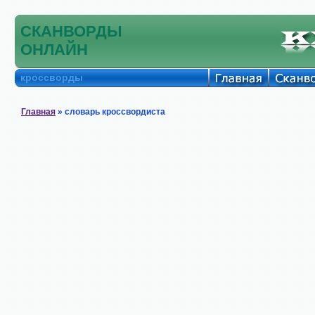
СКАНВОРДЫ
ОНЛАЙН
кроссворды
Главная
» словарь кроссвордиста