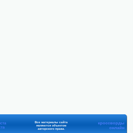
Все материалы сайта
кроссворды
ста
являются объектом
ста
онлайн
авторского права.