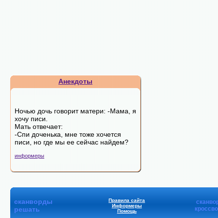
Анекдоты
Ночью дочь говорит матери: -Мама, я
хочу писи.
Мать отвечает:
-Спи доченька, мне тоже хочется
писи, но где мы ее сейчас найдем?
информеры
сканворды
Правила сайта
сканво
Информеры
решать
кроссв
Помощь