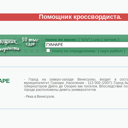
Помощник кроссвордиста.
поиск по маске:
( *а*о* )
или
( за+ник )
поиск по определению: (
науч работ
)
- Город на северо-западе Венесуэлы, входит в сост
АРЕ
муниципалитет Гуанаре. Население - 113 000 (2007). Город б
губернатором Диего де Озорио как поселок. Впоследствии по
городе расположены девять университетов.
- Река в Венесуэле.