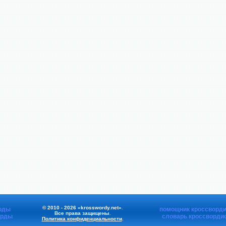
© 2010 - 2026 «krosswordy.net».
рды
помощник кроссворди
Все права защищены.
орды
словарь кроссворди
Политика конфиденциальности
.