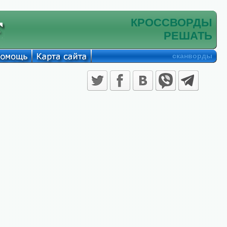
КРОССВОРДЫ
РЕШАТЬ
сканворды