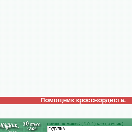
Помощник кроссвордиста.
поиск по маске:
( *а*о* )
или
( за+ник )