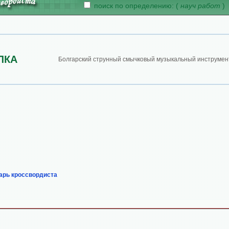
поиск по определению: (
науч работ
)
ЛКА
Болгарский струнный смычковый музыкальный инструмен
арь кроссвордиста