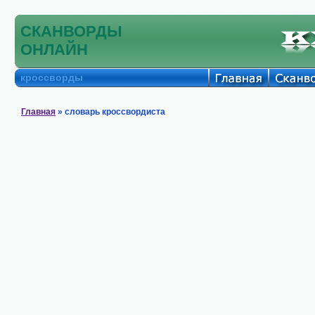
СКАНВОРДЫ
ОНЛАЙН
кроссворды
Главная
» словарь кроссвордиста