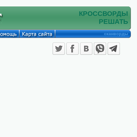
КРОССВОРДЫ
РЕШАТЬ
сканворды