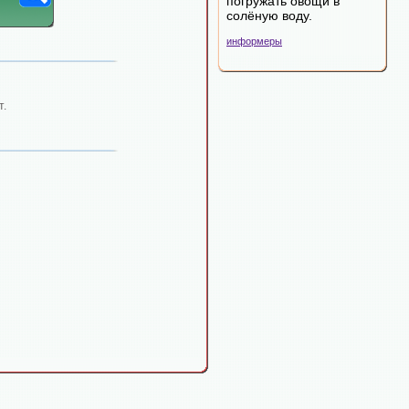
погружать овощи в
солёную воду.
информеры
т.