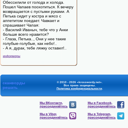
Обессилили от голода и холода.
Пошел Чапаев поохотиться. К вечеру
возвращается с пустыми руками. А
Петька сидит у костра и мясо с
аппетитом поедает. Чавкает и
спрашивает Чапая:
- Василий Иваныч, тебе что у Анки
больше всего нравится?
- Глаза, Петька.., Они у нее такие
голубые-голубые, как небо!..
- А я, дурак, тебе ляжку оставил!..
информеры
сканворды
© 2010 - 2026 «krosswordy.net».
Все права защищены.
решать
Политика конфиденциальности
.
Мы ВКонтакте,
Мы в Facebook,
присоединяйтесь
присоединяйтесь
Мы в Viber,
Мы в Telegram,
присоединяйтесь
присоединяйтесь