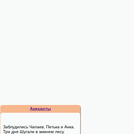
Анекдоты
Заблудились Чапаев, Петька и Анка.
Три дня Шугали в зимнем лесу.