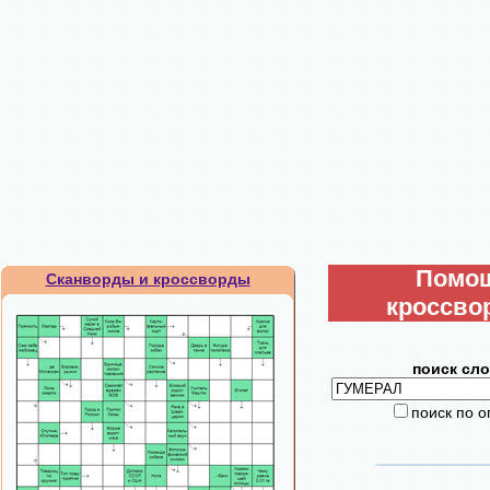
Помо
Сканворды и кроссворды
кроссво
поиск сло
поиск по 