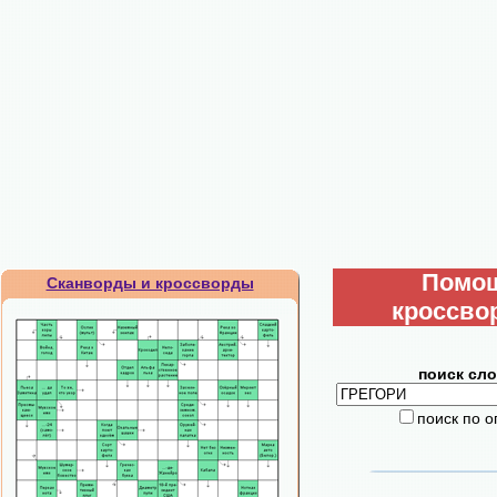
Помо
Сканворды и кроссворды
кроссво
поиск сло
поиск по 