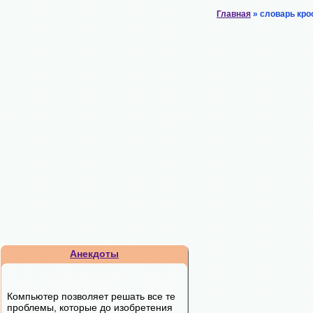
Главная
» словарь кро
Анекдоты
Компьютер позволяет решать все те
проблемы, которые до изобретения