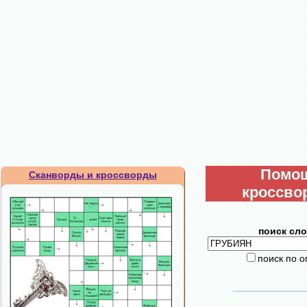
Помо
Сканворды и кроссворды
кроссво
поиск сло
поиск по 