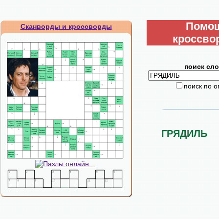
Помо
Сканворды и кроссворды
кроссво
поиск сло
поиск по 
ГРЯДИЛЬ