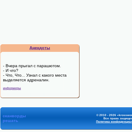
Анекдоты
- Вчера прыгал с парашютом.
- И что?
- Что, Что... Узнал с какого места
выделяется адреналин.
информеры
сканворды
© 2010 - 2026 «krosswor
Все права защище
решать
Политика конфиденциа