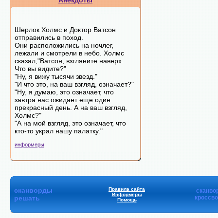
Анекдоты
Шерлок Холмс и Доктор Ватсон
отправились в поход.
Они расположились на ночлег,
лежали и смотрели в небо. Холмс
сказал,"Ватсон, взгляните наверх.
Что вы видите?"
"Ну, я вижу тысячи звезд."
"И что это, на ваш взгляд, означает?"
"Ну, я думаю, это означает, что
завтра нас ожидает еще один
прекрасный день. А на ваш взгляд,
Холмс?"
"А на мой взгляд, это означает, что
кто-то украл нашу палатку."
информеры
сканворды
Правила сайта
сканво
Информеры
решать
кроссв
Помощь