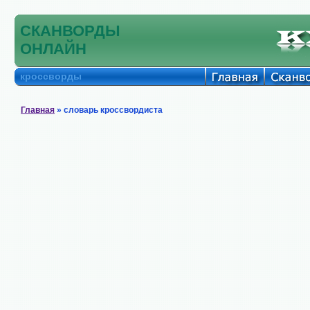
СКАНВОРДЫ
ОНЛАЙН
кроссворды
Главная
» словарь кроссвордиста