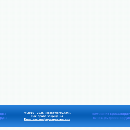
© 2010 - 2026 «krosswordy.net».
рды
помощник кроссворди
Все права защищены.
орды
словарь кроссворди
Политика конфиденциальности
.