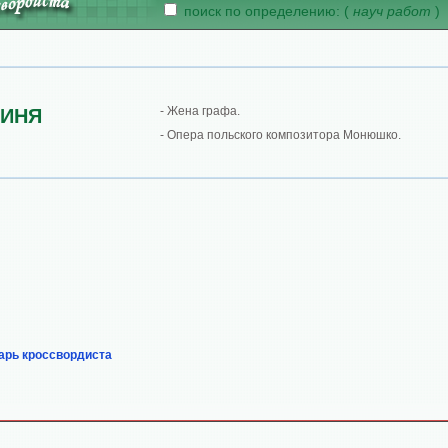
поиск по определению: (
науч работ
)
- Жена графа.
ФИНЯ
- Опера польского композитора Монюшко.
арь кроссвордиста