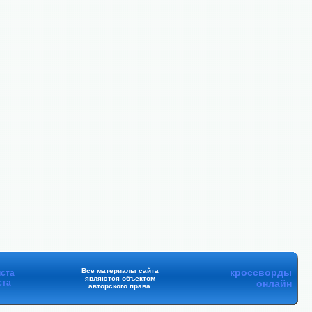
Все материалы сайта
кроссворды
ста
являются объектом
ста
онлайн
авторского права.