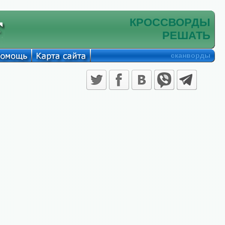
КРОССВОРДЫ
РЕШАТЬ
сканворды