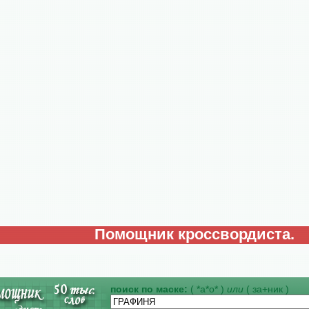
Помощник кроссвордиста.
поиск по маске:
( *а*о* )
или
( за+ник )