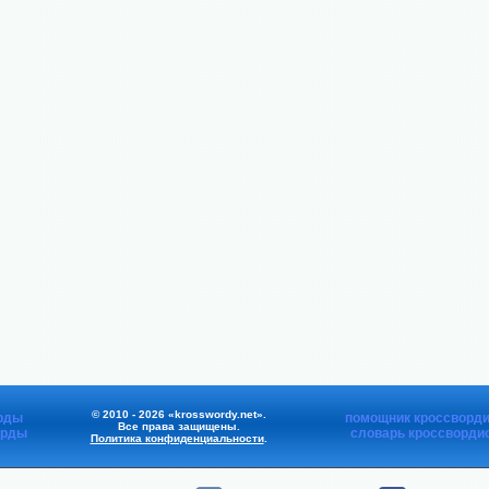
© 2010 - 2026 «krosswordy.net».
рды
помощник кроссворди
Все права защищены.
орды
словарь кроссворди
Политика конфиденциальности
.