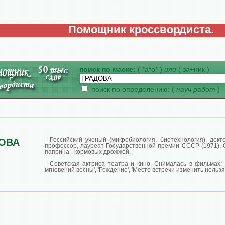
Помощник кроссвордиста.
поиск по маске:
( *а*о* )
или
( за+ник )
поиск по определению: (
науч работ
)
- Российский ученый (микробиология, биотехнология), докто
ОВА
профессор, лауреат Государственной премии СССР (1971). 
паприна - кормовых дрожжей.
- Советская актриса театра и кино. Снималась в фильмах: '
мгновений весны', 'Рождение', 'Место встречи изменить нельзя'