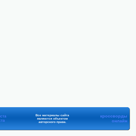
Все материалы сайта
кроссворды
ста
являются объектом
ста
онлайн
авторского права.