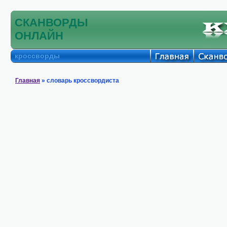
СКАНВОРДЫ
ОНЛАЙН
кроссворды
Главная
» словарь кроссвордиста