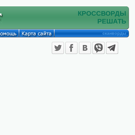
КРОССВОРДЫ
РЕШАТЬ
сканворды