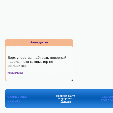
Анекдоты
Верх упорства: набирать неверный
пароль, пока компьютер не
согласится.
информеры
сканворды
Правила сайта
сканво
Информеры
решать
кроссв
Помощь