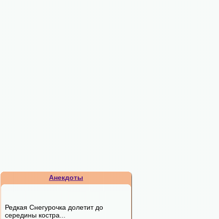
Анекдоты
Редкая Снегурочка долетит до
середины костра...