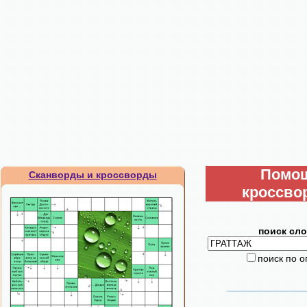
Помо
Сканворды и кроссворды
кроссво
поиск сло
поиск по 