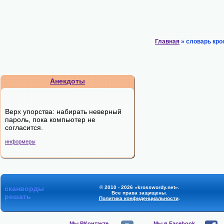
Главная
» словарь кро
Анекдоты
Верх упорства: набирать неверный
пароль, пока компьютер не
согласится.
информеры
сканворды
© 2010 - 2026 «krosswordy.net».
Все права защищены.
решать
Политика конфиденциальности
.
Мы ВКонтакте,
Мы в Facebook,