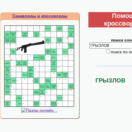
Помо
Сканворды и кроссворды
кроссво
поиск сло
поиск по 
ГРЫЗЛОВ