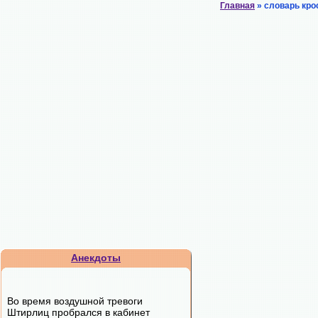
Главная
» словарь кро
Анекдоты
Во время воздушной тревоги
Штирлиц пробрался в кабинет