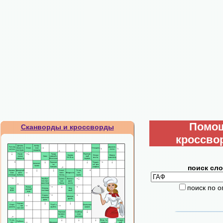
Помо
Сканворды и кроссворды
кроссво
поиск сло
поиск по 