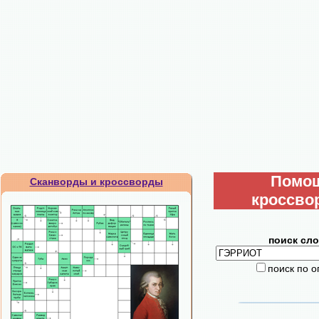
Помо
Сканворды и кроссворды
кроссво
поиск сло
поиск по 