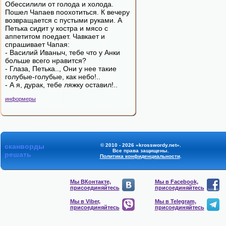
Обессилили от голода и холода.
Пошел Чапаев поохотиться. К вечеру
возвращается с пустыми руками. А
Петька сидит у костра и мясо с
аппетитом поедает. Чавкает и
спрашивает Чапая:
- Василий Иваныч, тебе что у Анки
больше всего нравится?
- Глаза, Петька.., Они у нее такие
голубые-голубые, как небо!..
- А я, дурак, тебе ляжку оставил!..
информеры
сканворды
© 2010 - 2026 «krosswordy.net».
Все права защищены.
решать
Политика конфиденциальности
.
Мы ВКонтакте,
Мы в Facebook,
присоединяйтесь
присоединяйтесь
Мы в Viber,
Мы в Telegram,
присоединяйтесь
присоединяйтесь