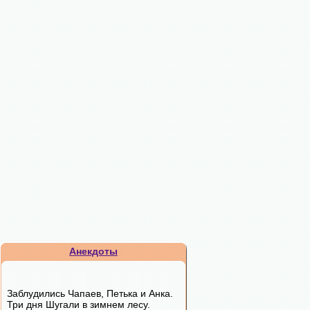
Анекдоты
Заблудились Чапаев, Петька и Анка.
Три дня Шугали в зимнем лесу.