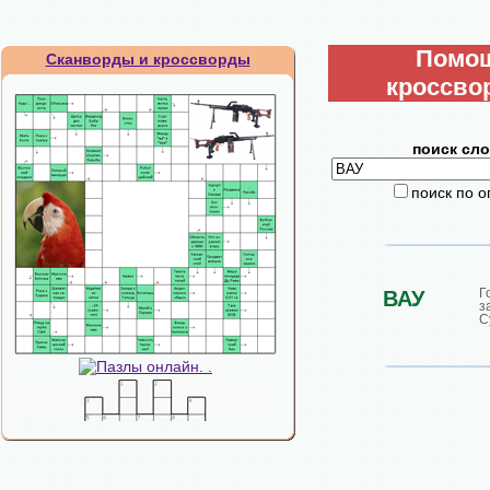
Помо
Сканворды и кроссворды
кроссво
поиск сло
поиск по 
Г
ВАУ
з
С