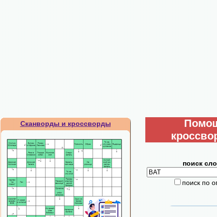
Помо
Сканворды и кроссворды
кроссво
поиск сло
поиск по 