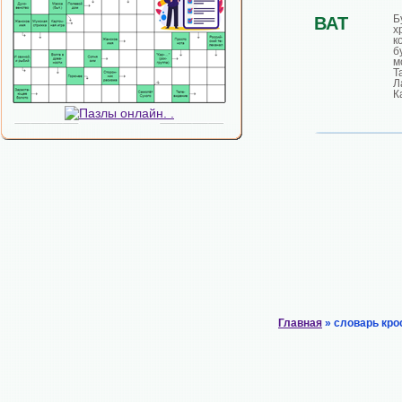
Б
ВАТ
х
к
б
м
Т
К
Главная
» словарь кро