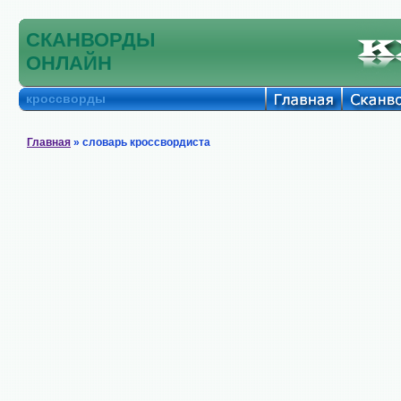
СКАНВОРДЫ
ОНЛАЙН
кроссворды
Главная
» словарь кроссвордиста