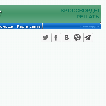
КРОССВОРДЫ
РЕШАТЬ
сканворды