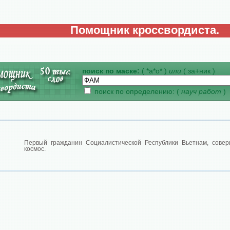
Помощник кроссвордиста.
поиск по маске:
( *а*о* )
или
( за+ник )
поиск по определению: (
науч работ
)
Первый гражданин Социалистической Республики Вьетнам, сове
космос.