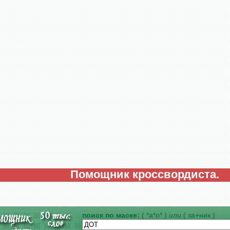
Помощник кроссвордиста.
поиск по маске:
( *а*о* )
или
( за+ник )