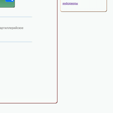
информеры
артиллерийское