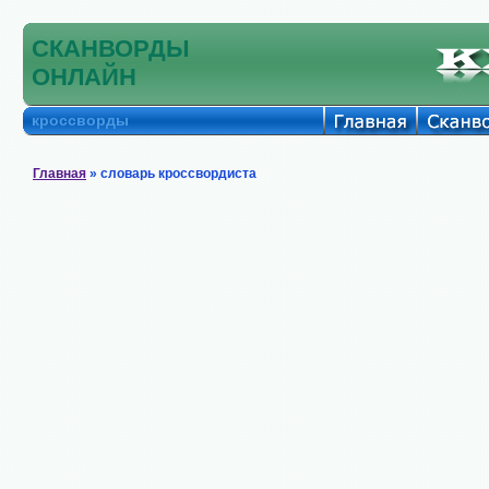
СКАНВОРДЫ
ОНЛАЙН
кроссворды
Главная
» словарь кроссвордиста