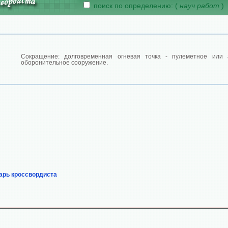
поиск по определению: (
науч работ
)
Сокращение: долговременная огневая точка - пулеметное или 
оборонительное сооружение.
арь кроссвордиста