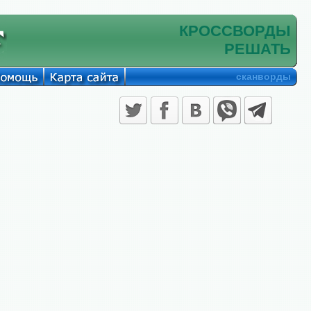
КРОССВОРДЫ
РЕШАТЬ
сканворды