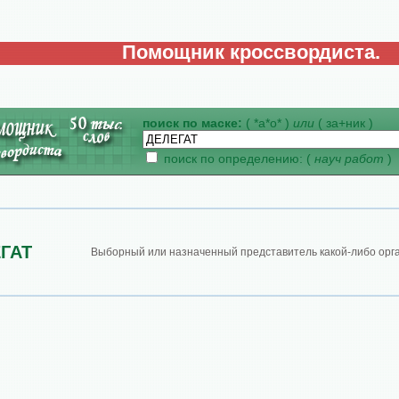
Помощник кроссвордиста.
поиск по маске:
( *а*о* )
или
( за+ник )
поиск по определению: (
науч работ
)
ГАТ
Выборный или назначенный представитель какой-либо орг