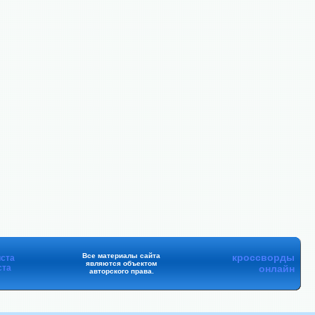
Все материалы сайта
кроссворды
ста
являются объектом
ста
онлайн
авторского права.