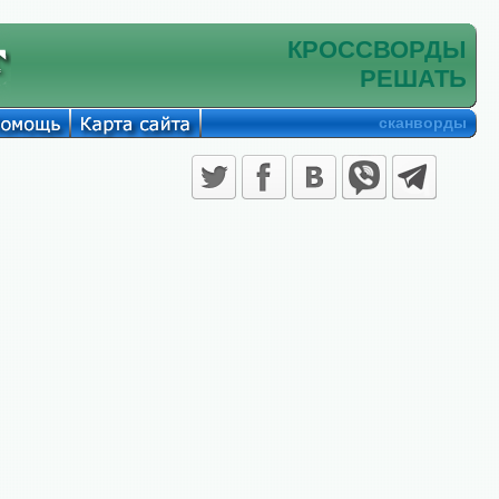
КРОССВОРДЫ
РЕШАТЬ
сканворды