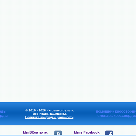
© 2010 - 2026 «krosswordy.net».
рды
помощник кроссворди
Все права защищены.
орды
словарь кроссворди
Политика конфиденциальности
.
Мы ВКонтакте,
Мы в Facebook,