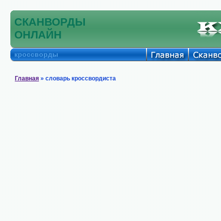
СКАНВОРДЫ
ОНЛАЙН
кроссворды
Главная
» словарь кроссвордиста