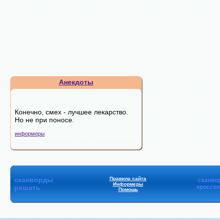
Анекдоты
Конечно, смех - лучшее лекарство.
Но не при поносе.
информеры
сканворды
Правила сайта
сканво
Информеры
решать
кроссв
Помощь