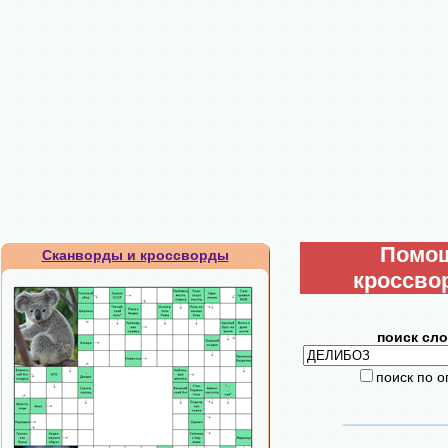
Помо
Сканворды и кроссворды
кроссво
поиск сло
поиск по 