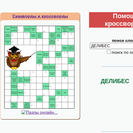
Помо
Сканворды и кроссворды
кроссво
поиск сло
поиск по 
ДЕЛИБЕС