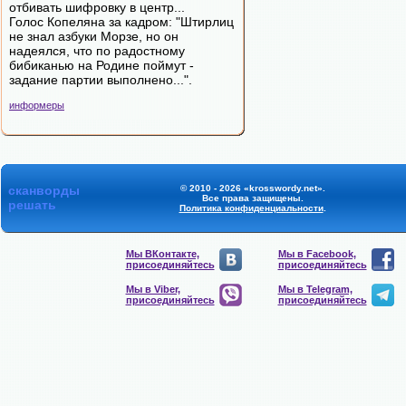
отбивать шифровку в центр...
Голос Копеляна за кадром: "Штирлиц
не знал азбуки Морзе, но он
надеялся, что по радостному
бибиканью на Родине поймут -
задание партии выполнено...".
информеры
сканворды
© 2010 - 2026 «krosswordy.net».
Все права защищены.
решать
Политика конфиденциальности
.
Мы ВКонтакте,
Мы в Facebook,
присоединяйтесь
присоединяйтесь
Мы в Viber,
Мы в Telegram,
присоединяйтесь
присоединяйтесь