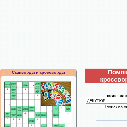
Помо
Сканворды и кроссворды
кроссво
поиск сло
поиск по 