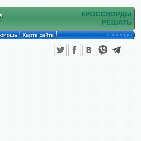
КРОССВОРДЫ
РЕШАТЬ
сканворды