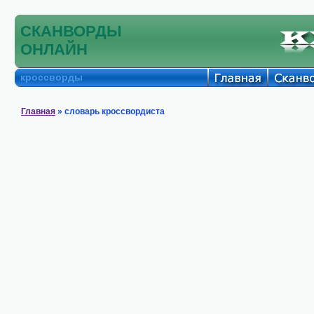
СКАНВОРДЫ
ОНЛАЙН
кроссворды
Главная
» словарь кроссвордиста