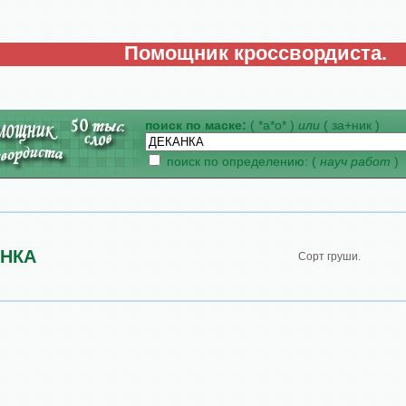
Помощник кроссвордиста.
поиск по маске:
( *а*о* )
или
( за+ник )
поиск по определению: (
науч работ
)
АНКА
Сорт груши.