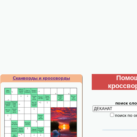
Помо
Сканворды и кроссворды
кроссво
поиск сло
поиск по 