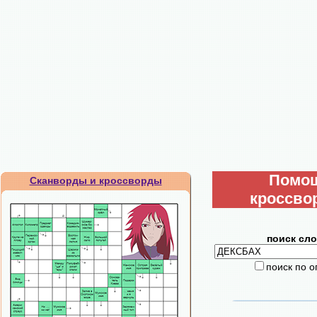
Помо
Сканворды и кроссворды
кроссво
поиск сло
поиск по 