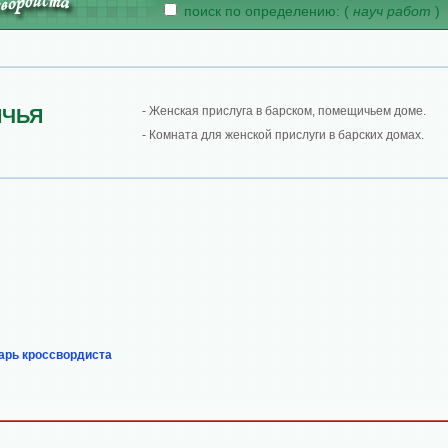
поиск по определению: (
науч работ
)
- Женская прислуга в барском, помещичьем доме.
ИЧЬЯ
- Комната для женской прислуги в барских домах.
арь кроссвордиста