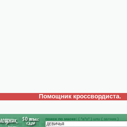
Помощник кроссвордиста.
поиск по маске:
( *а*о* )
или
( за+ник )