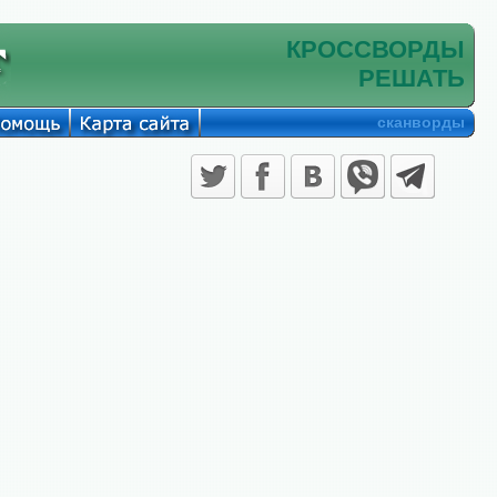
КРОССВОРДЫ
РЕШАТЬ
сканворды