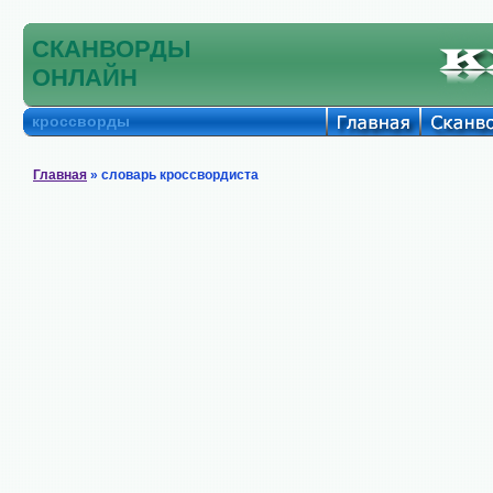
СКАНВОРДЫ
ОНЛАЙН
кроссворды
Главная
» словарь кроссвордиста