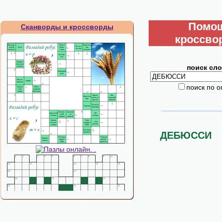
Помо
Сканворды и кроссворды
кроссво
поиск сло
поиск по 
ДЕБЮССИ