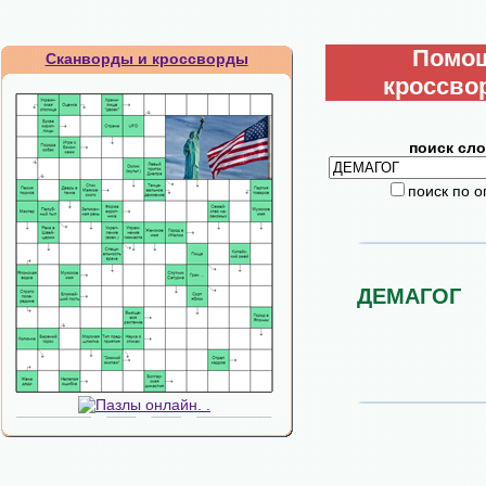
Помо
Сканворды и кроссворды
кроссво
поиск сло
поиск по 
ДЕМАГОГ