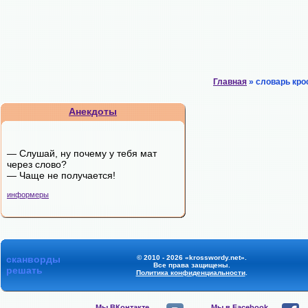
Главная
» словарь кро
Анекдоты
— Слушай, ну почему у тебя мат
через слово?
— Чаще не получается!
информеры
сканворды
© 2010 - 2026 «krosswordy.net».
Все права защищены.
решать
Политика конфиденциальности
.
Мы ВКонтакте,
Мы в Facebook,