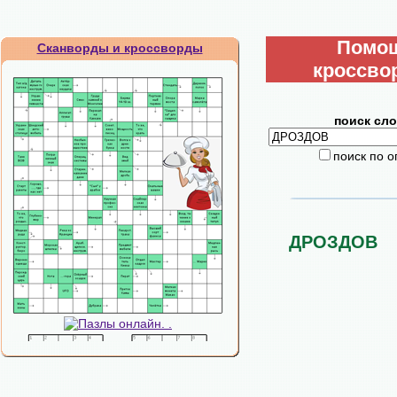
Помо
Сканворды и кроссворды
кроссво
поиск сло
поиск по 
ДРОЗДОВ