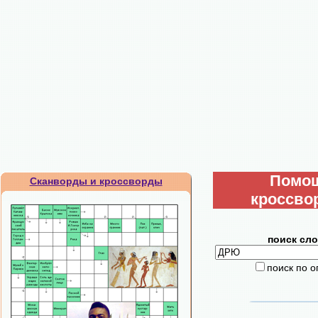
Помо
Сканворды и кроссворды
кроссво
поиск сло
поиск по 