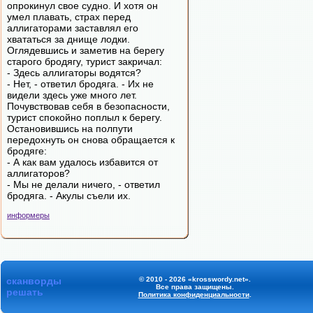
опрокинул свое судно. И хотя он
умел плавать, страх перед
аллигаторами заставлял его
хвататься за днище лодки.
Оглядевшись и заметив на берегу
старого бродягу, турист закричал:
- Здесь аллигаторы водятся?
- Нет, - ответил бродяга. - Их не
видели здесь уже много лет.
Почувствовав себя в безопасности,
турист спокойно поплыл к берегу.
Остановившись на полпути
передохнуть он снова обращается к
бродяге:
- А как вам удалось избавится от
аллигаторов?
- Мы не делали ничего, - ответил
бродяга. - Акулы съели их.
информеры
сканворды
© 2010 - 2026 «krosswordy.net».
Все права защищены.
решать
Политика конфиденциальности
.