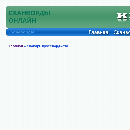
СКАНВОРДЫ
ОНЛАЙН
кроссворды
Главная
» словарь кроссвордиста