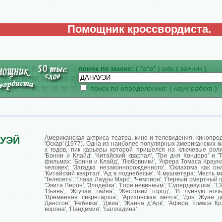
Помощник кроссвордиста.
поиск по маске:
( *а*о* )
или
( за+ник )
поиск по определению: (
науч работ
)
Американская актриса театра, кино и телевидения, кинопро
УЭЙ
'Оскар' (1977). Одна из наиболее популярных американских к
х годов, пик карьеры которой пришелся на ключевые роли
'Бонни и Клайд', 'Китайский квартал', 'Три дня Кондора' и '
фильмах: 'Бонни и Клайд', 'Любовники', 'Афера Томаса Краун
человек', 'Загадка незаконнорожденного', 'Оклахома как она
'Китайский квартал', 'Ад в поднебесье', '4 мушкетера: Месть ми
'Телесеть', 'Глаза Лауры Марс', 'Чемпион', 'Первый смертный гр
'Эвита Перон', 'Злодейка', 'Горе невинным', 'Супердевушка', '13
'Пьянь', 'Жгучая тайна', 'Жестокий город', 'В лунную ночь
'Временная секретарша', 'Аризонская мечта', 'Дон Жуан д
Данстон', 'Ребекка', 'Джиа', 'Жанна д’Арк', 'Афера Томаса Кр
ворона', 'Пандемия', 'Балладина'.