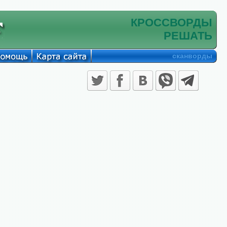
КРОССВОРДЫ
РЕШАТЬ
сканворды