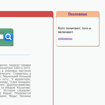
Пословица
Кого почитают, того и
величают.
информеры
дюсер, лауреат премии
иноактрис 1960-х-1970-
 в знаковых картинах
Телесеть'. Снималась в
а', 'Маленький большой
 есть', '3 мушкетера',
леди', '3 дня Кондора',
ех', 'Дорогая мамочка',
 за обедом', 'Казанова',
', 'История служанки',
е Марко', 'Появляется
ауна', 'Ярды', 'Хроника