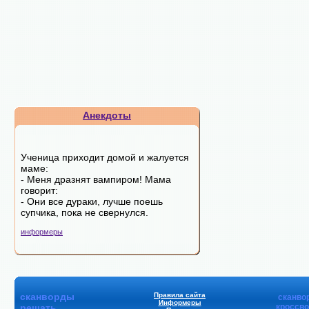
Анекдоты
Ученица приходит домой и жалуется
маме:
- Меня дразнят вампиром! Мама
говорит:
- Они все дураки, лучше поешь
супчика, пока не свернулся.
информеры
сканворды
Правила сайта
сканво
Информеры
решать
кроссв