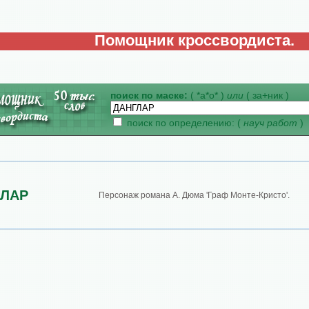
Помощник кроссвордиста.
поиск по маске:
( *а*о* )
или
( за+ник )
поиск по определению: (
науч работ
)
ГЛАР
Персонаж романа А. Дюма 'Граф Монте-Кристо'.