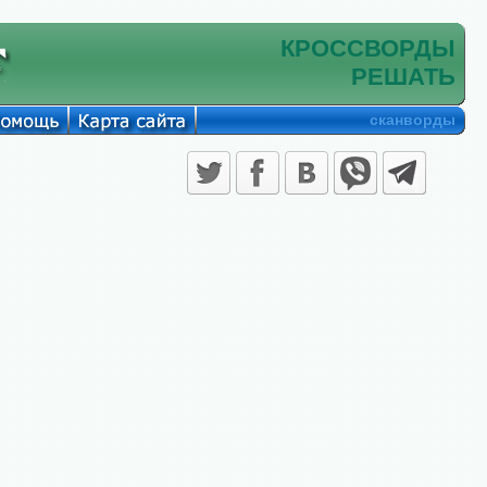
КРОССВОРДЫ
РЕШАТЬ
сканворды