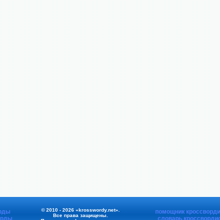
© 2010 - 2026 «krosswordy.net».
рды
помощник кроссворди
Все права защищены.
орды
словарь кроссворди