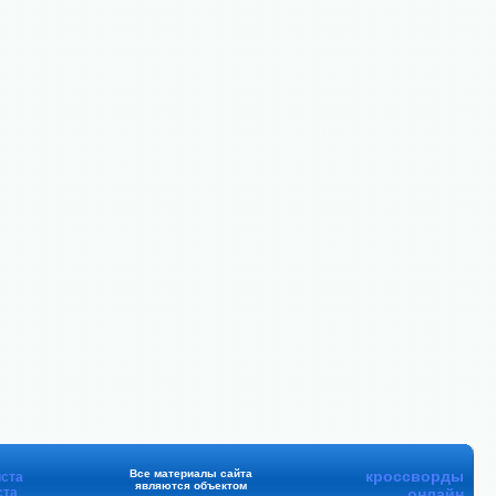
Все материалы сайта
кроссворды
ста
являются объектом
ста
онлайн