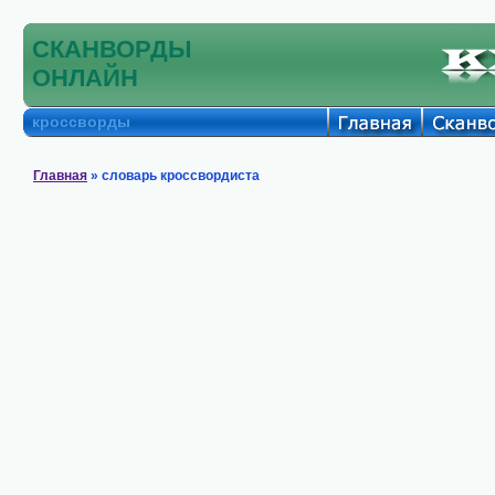
СКАНВОРДЫ
ОНЛАЙН
кроссворды
Главная
» словарь кроссвордиста