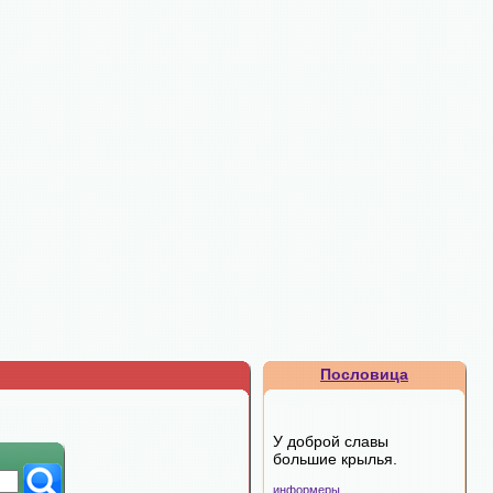
Пословица
У доброй славы
большие крылья.
информеры