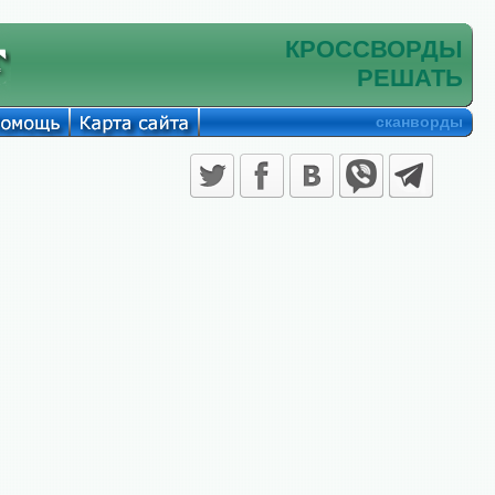
КРОССВОРДЫ
РЕШАТЬ
сканворды