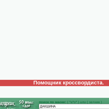
Помощник кроссвордиста.
поиск по маске:
( *а*о* )
или
( за+ник )