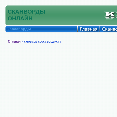
СКАНВОРДЫ
ОНЛАЙН
кроссворды
Главная
» словарь кроссвордиста