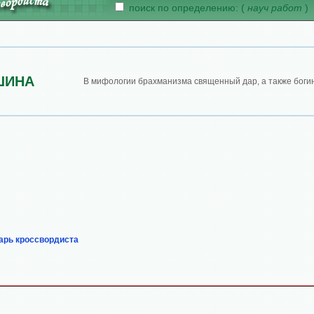
поиск по определению: (
науч работ
)
ШИНА
В мифологии брахманизма священный дар, а также богин
арь кроссвордиста