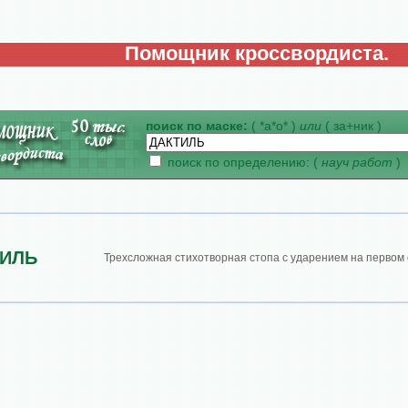
Помощник кроссвордиста.
поиск по маске:
( *а*о* )
или
( за+ник )
поиск по определению: (
науч работ
)
ТИЛЬ
Трехсложная стихотворная стопа с ударением на первом 