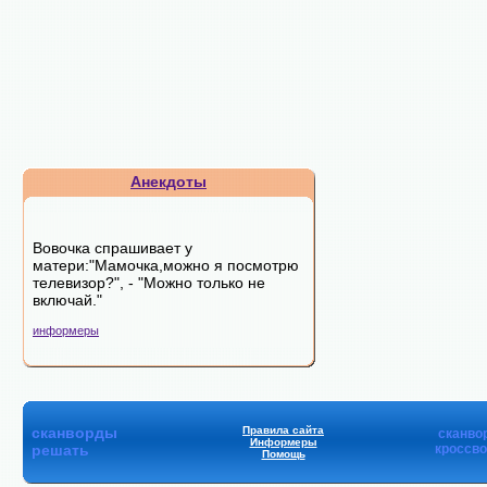
Анекдоты
Вовочка спрашивает у
матери:"Мамочка,можно я посмотрю
телевизор?", - "Можно только не
включай."
информеры
сканворды
Правила сайта
сканво
Информеры
решать
кроссв
Помощь