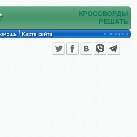
КРОССВОРДЫ
РЕШАТЬ
сканворды