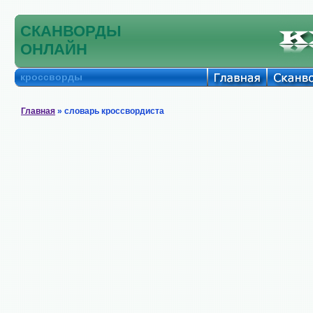
СКАНВОРДЫ
ОНЛАЙН
кроссворды
Главная
» словарь кроссвордиста