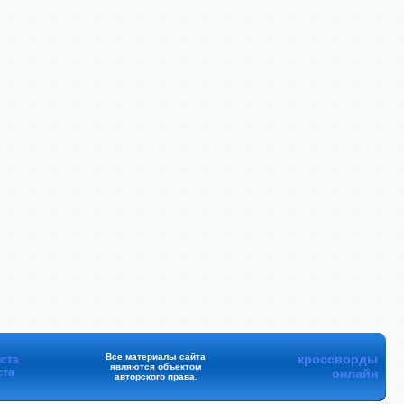
Все материалы сайта
кроссворды
ста
являются объектом
ста
онлайн
авторского права.