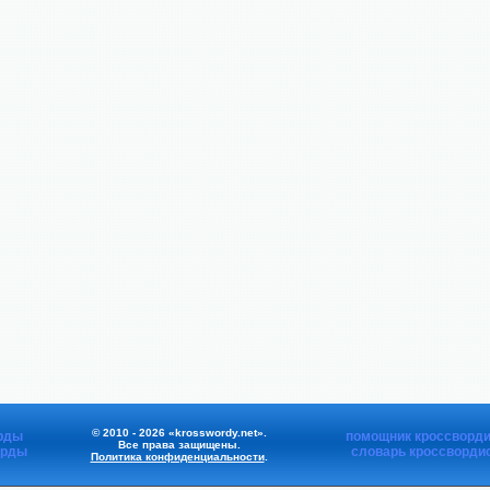
© 2010 - 2026 «krosswordy.net».
рды
помощник кроссворди
Все права защищены.
орды
словарь кроссворди
Политика конфиденциальности
.